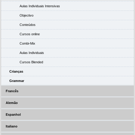
Aulas Individuais Intensivas
Objectivo
Conteúdos
Cursos online
Combi-Mix
Aulas Individuais
Cursos Blended
Crianças
Grammar
Francês
Alemão
Espanhol
Italiano