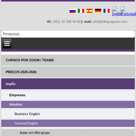
tlf:
(351) 22 339 44 00
|
mail:
info@inlinguaporto.com
CURSOS POR ZOOM / TEAMS
PREÇOS 2025-2026
Inglês
Empresas
Adultos
Business English
General English
Aulas em Mini-grupo