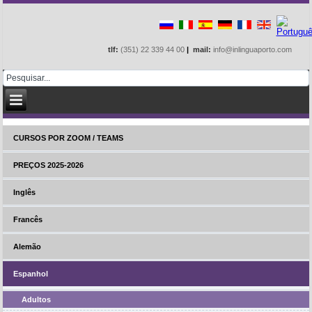
tlf:
(351) 22 339 44 00
|
mail:
info@inlinguaporto.com
CURSOS POR ZOOM / TEAMS
PREÇOS 2025-2026
Inglês
Francês
Alemão
Espanhol
Adultos