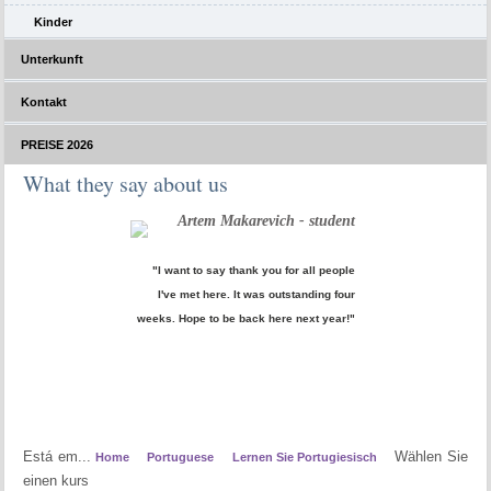
Kinder
Unterkunft
Kontakt
PREISE 2026
What they say about us
Artem Makarevich - student
"I want to say thank you for all people
I've met here. It was outstanding four
weeks. Hope to be back here next year!"
Está em...
Wählen Sie
Home
Portuguese
Lernen Sie Portugiesisch
einen kurs