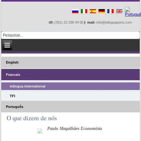
tlf:
(351) 22 339 44 00
|
mail:
info@inlinguaporto.com
English
Francais
inlingua international
TFI
Português
O que dizem de nós
Paulo Magalhães Economista