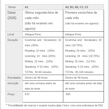
Níveis
A1
A2, B1, B2, C1, C2
Datas
Última segunda-feira de
Primeira sexta-feira de
(2026)
cada mês
cada mês
(não há exames em
(não há exames em agosto)
agosto)
Local
Inlingua Porto
Inlingua Porto
Duração
Grammar and Vocabulary: 10
Grammar and Vocabulary: 20
mins (30%)
mins (18.75%)
Reading: 10 mins (20%)
Reading: 20 mins (25%)
Listening: 10 mins (20%)
Listening: 20 mins (18.75%)
Writing: 15 mins (10%)
Writing: 25 mins (12.5%)
Speaking: 5-15 mins (20%)
Speaking: 5-15 mins (25%)
TOTAL: 50-60 minutes
TOTAL: 90-100 minutes
Resultados
Dentro de 48 horas
Dentro de 48 horas
Inscrição
Até uma semana antes da
Até uma semana antes da data
data do teste
do teste
Preço
€70
€85
*
Possibilidade de marcar o exame noutra data / hora com uma sobretaxa de €10