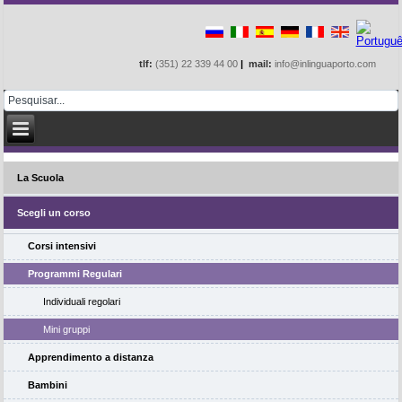
tlf:
(351) 22 339 44 00
|
mail:
info@inlinguaporto.com
La Scuola
Scegli un corso
Corsi intensivi
Programmi Regulari
Individuali regolari
Mini gruppi
Apprendimento a distanza
Bambini