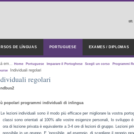
tlf:
RSOS DE LÍNGUAS
PORTUGUESE
EXAMES / DIPLOMAS
tá em...
Home
Portuguese
Imparare il Portoghese
Scegli un corso
Programmi Re
Individuali regolari
ourse
dividuali regolari
iù popolari programmi individuali di inlingua
Le lezioni individuali sono il modo più efficace per migliorare la vostra port
classi sono orientati al 100% alle vostre esigenze personali
, lo sviluppo è
ora di lezione privata è equivalente a 3-4 ore di lezioni di gruppo. Lezioni pr
possibile in un gruppo. E 'possibile, ad esempio, di scegliere il proprio pr