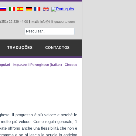
(351) 22 339 44 00
|
mail:
info@inlinguaporto.com
TRADUÇÕES
CONTACTOS
gulari
Imparare il Portoghese (italian)
Choose
oghese. Il progresso è più veloce e perché le
molto più veloce. Come regola generale, 1
ivate offrono anche una flessibilità che non è
ogramma e se si lascia la scuola in anticipo