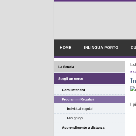
HOME
INLINGUA PORTO
CU
Es
La Scuola
a c
In
Scegli un corso
Corsi intensivi
Programmi Regulari
I p
Individuali regolari
Mini gruppi
Apprendimento a distanza